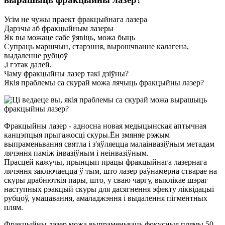
Усім не чужы праект фракцыйнага лазера
Дарэчы аб фракцыйным лазеры
Як вы можаце сабе ўявіць, можа быць
Супраць маршчын, старэння, вырошчванне калагена,
выдаленне рубцоў
,і гэтак далей.
Чаму фракцыйны лазер такі дзіўны?
Якія праблемы са скурай можа лячыць фракцыйны лазер?
Фракцыйны лазер - адносна новая медыцынская аптычная
канцэпцыя прыгажосці скуры.Ён змяняе рэжым
выпраменьвання святла і з'яўляецца малаінвазіўным метадам
лячэння паміж інвазіўным і неінвазіўным.
Прасцей кажучы, прынцып працы фракцыйнага лазернага
лячэння заключаецца ў тым, што лазер раўнамерна стварае на
скуры драбнюткія пары, што, у сваю чаргу, выклікае шэраг
наступных рэакцый скуры для дасягнення эфекту ліквідацыі
рубцоў, умацавання, амаладжэння і выдалення пігментных
плям.
Фракцыйны лазер можа выпраменьваць фокусныя плямы 50-