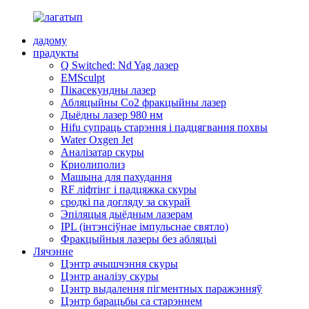
дадому
прадукты
Q Switched: Nd Yag лазер
EMSculpt
Пікасекундны лазер
Абляцыйны Co2 фракцыйны лазер
Дыёдны лазер 980 нм
Hifu супраць старэння і падцягвання похвы
Water Oxgen Jet
Аналізатар скуры
Криолиполиз
Машына для пахудання
RF ліфтінг і падцяжка скуры
сродкі па догляду за скурай
Эпіляцыя дыёдным лазерам
IPL (інтэнсіўнае імпульснае святло)
Фракцыйныя лазеры без абляцыі
Лячэнне
Цэнтр ачышчэння скуры
Цэнтр аналізу скуры
Цэнтр выдалення пігментных паражэнняў
Цэнтр барацьбы са старэннем