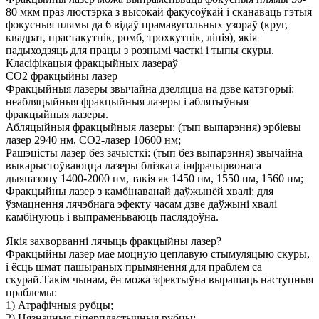
80 мкм праз люстэрка з высокай факусоўкай і сканаваць гэтыя
фокусныя плямы да 6 відаў прамавугольных узораў (круг,
квадрат, прастакутнік, ромб, трохкутнік, лінія), якія
падыходзяць для працы з рознымі часткі і тыпы скуры.
Класіфікацыя фракцыйных лазераў
CO2 фракцыйны лазер
Фракцыйныя лазеры звычайна дзеляцца на дзве катэгорыі:
неабляцыйныя фракцыйныя лазеры і аблятыўныя
фракцыйныя лазеры.
Абляцыйныя фракцыйныя лазеры: (тып выпарэння) эрбіевы
лазер 2940 нм, CO2-лазер 10600 нм;
Рашэцісты лазер без зачысткі: (тып без выпарэння) звычайна
выкарыстоўваюцца лазеры блізкага інфрачырвонага
дыяпазону 1400-2000 нм, такія як 1450 нм, 1550 нм, 1560 нм;
Фракцыйны лазер з камбінаванай даўжынёй хвалі: для
ўзмацнення лячэбнага эфекту часам дзве даўжыні хвалі
камбінуюць і выпраменьваюць паслядоўна.
Якія захворванні лячыць фракцыйны лазер?
Фракцыйны лазер мае моцную цеплавую стымуляцыю скуры,
і ёсць шмат пашыраных прымянення для праблем са
скурай.Такім чынам, ён можа эфектыўна вырашаць наступныя
праблемы:
1) Атрафічныя рубцы;
2) Нязначныя гіперпластычныя рубцы;