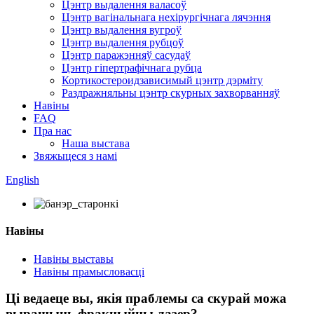
Цэнтр выдалення валасоў
Цэнтр вагінальнага нехірургічнага лячэння
Цэнтр выдалення вугроў
Цэнтр выдалення рубцоў
Цэнтр паражэнняў сасудаў
Цэнтр гіпертрафічнага рубца
Кортикостероидзависимый цэнтр дэрміту
Раздражняльны цэнтр скурных захворванняў
Навіны
FAQ
Пра нас
Наша выстава
Звяжыцеся з намі
English
Навіны
Навіны выставы
Навіны прамысловасці
Ці ведаеце вы, якія праблемы са скурай можа
вырашыць фракцыйны лазер?