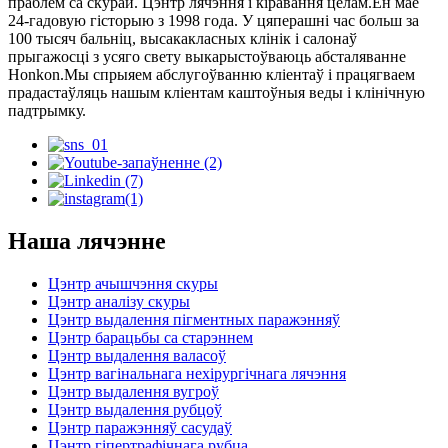
праблем са скурай. Цэнтр лячэння і кіравання целам.Ён мае
24-гадовую гісторыю з 1998 года. У цяперашні час больш за
100 тысяч бальніц, высакакласных клінік і салонаў
прыгажосці з усяго свету выкарыстоўваюць абсталяванне
Honkon.Мы спрыяем абслугоўванню кліентаў і працягваем
прадастаўляць нашым кліентам каштоўныя веды і клінічную
падтрымку.
Наша лячэнне
Цэнтр ачышчэння скуры
Цэнтр аналізу скуры
Цэнтр выдалення пігментных паражэнняў
Цэнтр барацьбы са старэннем
Цэнтр выдалення валасоў
Цэнтр вагінальнага нехірургічнага лячэння
Цэнтр выдалення вугроў
Цэнтр выдалення рубцоў
Цэнтр паражэнняў сасудаў
Цэнтр гіпертрафічнага рубца