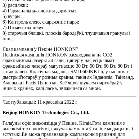
3) расцяжкі;
4) Гарманальна-залежны дэрматыт;
5) вугры;
6) Кантроль алею, скарачэнне пары;
7) Пігментны невус;
8) старэчыя бляшкі, плоскія бародаўкі, тлушчавыя гранулы і
інш.;
Якая кампанія ў Пекіне HONKON?
Пекінская кампанія HONKON засяроджана на CO2
фракцыйным лазеры 24 гады, цяпер у нас ёсць шмат
фракцыйных лазераў магутнасцю 30 Вт, 50 Вт, 60 Вт, 80 Вт і
гэтак далей. Класічная мадэль - SM10600KKLb, у нас шмат
дыстрыб'ютараў у розныя краіны, такія як Інданезія, Тайланд,
Амерыка і Расія.Цяпер мы ўсё яшчэ шукаем партнёраў у
іншых краінах, калі ласка, звяжыцеся са мной.
Час публікацыі: 11 красавіка 2022 г
Beijing HONKON Technologies Co., Ltd.
Галаўны офіс знаходзіцца ў Пекіне, Кітай.Гэта кампанія з
высокімі тэхналогіямі, вядучая кампанія ў галіне медыцыны і
эстэтыкі.Ён можа прапанаваць комплексныя рашэнні для