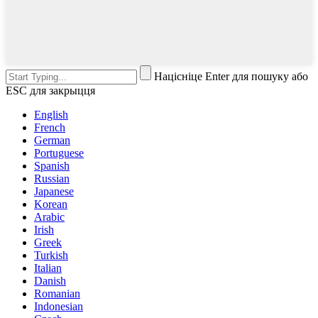
Націсніце Enter для пошуку або
ESC для закрыцця
English
French
German
Portuguese
Spanish
Russian
Japanese
Korean
Arabic
Irish
Greek
Turkish
Italian
Danish
Romanian
Indonesian