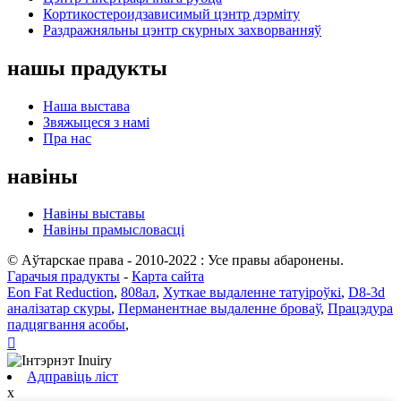
Кортикостероидзависимый цэнтр дэрміту
Раздражняльны цэнтр скурных захворванняў
нашы прадукты
Наша выстава
Звяжыцеся з намі
Пра нас
навіны
Навіны выставы
Навіны прамысловасці
© Аўтарскае права - 2010-2022 : Усе правы абаронены.
Гарачыя прадукты
-
Карта сайта
Eon Fat Reduction
,
808ал
,
Хуткае выдаленне татуіроўкі
,
D8-3d
аналізатар скуры
,
Перманентнае выдаленне броваў
,
Працэдура
падцягвання асобы
,

Адправіць ліст
x