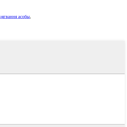
цягвання асобы
,