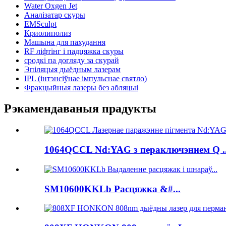
Water Oxgen Jet
Аналізатар скуры
EMSculpt
Криолиполиз
Машына для пахудання
RF ліфтінг і падцяжка скуры
сродкі па догляду за скурай
Эпіляцыя дыёдным лазерам
IPL (інтэнсіўнае імпульснае святло)
Фракцыйныя лазеры без абляцыі
Рэкамендаваныя прадукты
1064QCCL Nd:YAG з пераключэннем Q ..
SM10600KKLb Расцяжка &#...