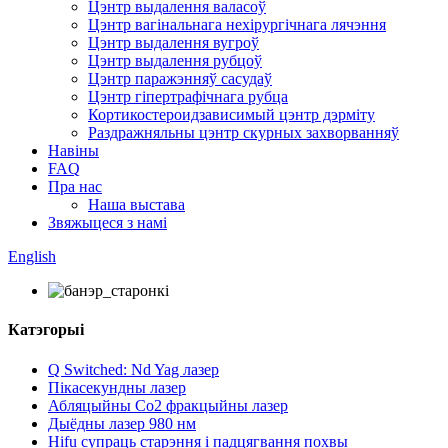
Цэнтр выдалення валасоў
Цэнтр вагінальнага нехірургічнага лячэння
Цэнтр выдалення вугроў
Цэнтр выдалення рубцоў
Цэнтр паражэнняў сасудаў
Цэнтр гіпертрафічнага рубца
Кортикостероидзависимый цэнтр дэрміту
Раздражняльны цэнтр скурных захворванняў
Навіны
FAQ
Пра нас
Наша выстава
Звяжыцеся з намі
English
Катэгорыі
Q Switched: Nd Yag лазер
Пікасекундны лазер
Абляцыйны Co2 фракцыйны лазер
Дыёдны лазер 980 нм
Hifu супраць старэння і падцягвання похвы