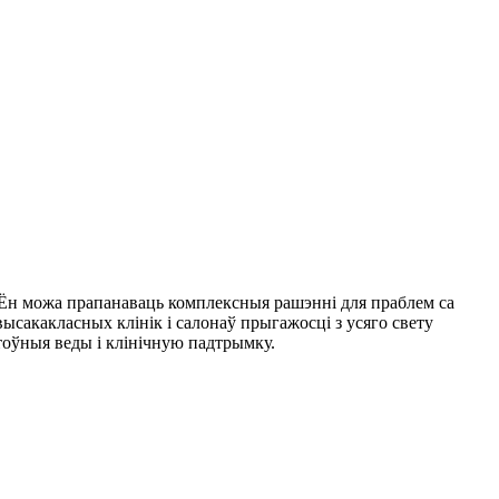
кі.Ён можа прапанаваць комплексныя рашэнні для праблем са
высакакласных клінік і салонаў прыгажосці з усяго свету
оўныя веды і клінічную падтрымку.