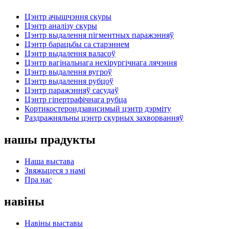
Цэнтр ачышчэння скуры
Цэнтр аналізу скуры
Цэнтр выдалення пігментных паражэнняў
Цэнтр барацьбы са старэннем
Цэнтр выдалення валасоў
Цэнтр вагінальнага нехірургічнага лячэння
Цэнтр выдалення вугроў
Цэнтр выдалення рубцоў
Цэнтр паражэнняў сасудаў
Цэнтр гіпертрафічнага рубца
Кортикостероидзависимый цэнтр дэрміту
Раздражняльны цэнтр скурных захворванняў
нашы прадукты
Наша выстава
Звяжыцеся з намі
Пра нас
навіны
Навіны выставы