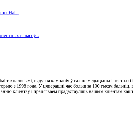
кімі тэхналогіямі, вядучая кампанія ў галіне медыцыны і эстэты
торыю з 1998 года. У цяперашні час больш за 100 тысяч бальніц, 
нню кліентаў і працягваем прадастаўляць нашым кліентам кашт