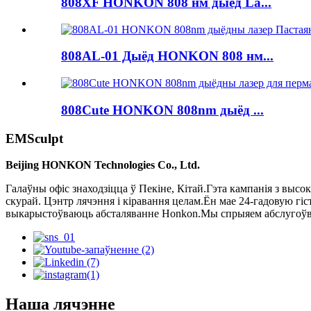
808XF HONKON 808 нм дыёд La...
808AL-01 Дыёд HONKON 808 нм...
808Cute HONKON 808nm дыёд ...
EMSculpt
Beijing HONKON Technologies Co., Ltd.
Галаўны офіс знаходзіцца ў Пекіне, Кітай.Гэта кампанія з высо
скурай. Цэнтр лячэння і кіравання целам.Ён мае 24-гадовую гіс
выкарыстоўваюць абсталяванне Honkon.Мы спрыяем абслугоўва
Наша лячэнне