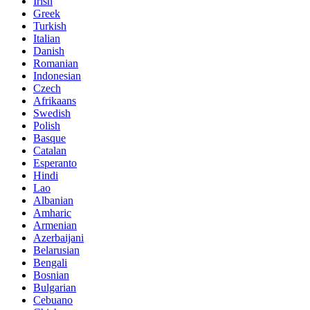
Irish
Greek
Turkish
Italian
Danish
Romanian
Indonesian
Czech
Afrikaans
Swedish
Polish
Basque
Catalan
Esperanto
Hindi
Lao
Albanian
Amharic
Armenian
Azerbaijani
Belarusian
Bengali
Bosnian
Bulgarian
Cebuano