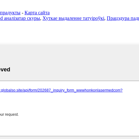
 прадукты
-
Карта сайта
d аналізатар скуры
,
Хуткае выдаленне татуіроўкі
,
Працэдура пад