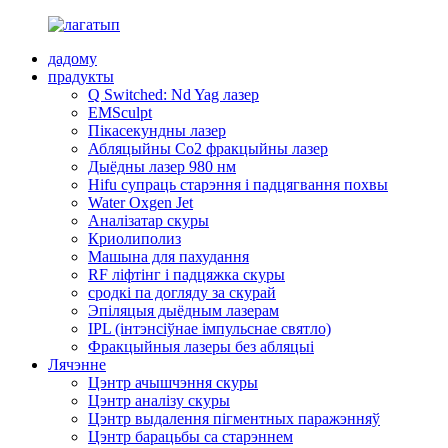
дадому
прадукты
Q Switched: Nd Yag лазер
EMSculpt
Пікасекундны лазер
Абляцыйны Co2 фракцыйны лазер
Дыёдны лазер 980 нм
Hifu супраць старэння і падцягвання похвы
Water Oxgen Jet
Аналізатар скуры
Криолиполиз
Машына для пахудання
RF ліфтінг і падцяжка скуры
сродкі па догляду за скурай
Эпіляцыя дыёдным лазерам
IPL (інтэнсіўнае імпульснае святло)
Фракцыйныя лазеры без абляцыі
Лячэнне
Цэнтр ачышчэння скуры
Цэнтр аналізу скуры
Цэнтр выдалення пігментных паражэнняў
Цэнтр барацьбы са старэннем