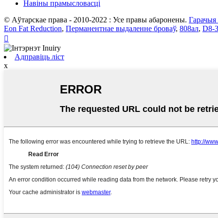
Навіны прамысловасці
© Аўтарскае права - 2010-2022 : Усе правы абаронены.
Гарачыя
Eon Fat Reduction
,
Перманентнае выдаленне броваў
,
808ал
,
D8-3

Адправіць ліст
x