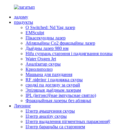
дадому
прадукты
Q Switched: Nd Yag лазер
EMSculpt
Пікасекундны лазер
Абляцыйны Co2 фракцыйны лазер
Дыёдны лазер 980 нм
Hifu супраць старэння і падцягвання похвы
Water Oxgen Jet
Аналізатар скуры
Криолиполиз
Машына для пахудання
RF ліфтінг і падцяжка скуры
сродкі па догляду за скурай
Эпіляцыя дыёдным лазерам
IPL (інтэнсіўнае імпульснае святло)
Фракцыйныя лазеры без абляцыі
Лячэнне
Цэнтр ачышчэння скуры
Цэнтр аналізу скуры
Цэнтр выдалення пігментных паражэнняў
Цэнтр барацьбы са старэннем