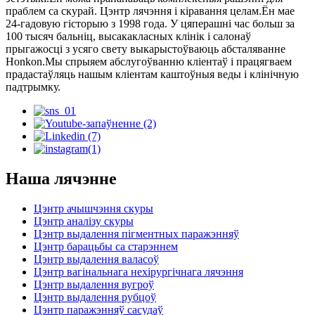
праблем са скурай. Цэнтр лячэння і кіравання целам.Ён мае
24-гадовую гісторыю з 1998 года. У цяперашні час больш за
100 тысяч бальніц, высакакласных клінік і салонаў
прыгажосці з усяго свету выкарыстоўваюць абсталяванне
Honkon.Мы спрыяем абслугоўванню кліентаў і працягваем
прадастаўляць нашым кліентам каштоўныя веды і клінічную
падтрымку.
Наша лячэнне
Цэнтр ачышчэння скуры
Цэнтр аналізу скуры
Цэнтр выдалення пігментных паражэнняў
Цэнтр барацьбы са старэннем
Цэнтр выдалення валасоў
Цэнтр вагінальнага нехірургічнага лячэння
Цэнтр выдалення вугроў
Цэнтр выдалення рубцоў
Цэнтр паражэнняў сасудаў