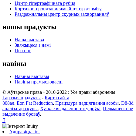
Цэнтр гіпертрафічнага рубца
Кортикостероидзависимый цэнтр дэрміту
Раздражняльны цэнтр скурных захворванняў
нашы прадукты
Наша выстава
Звяжыцеся з намі
Пра нас
навіны
Навіны выставы
Навіны прамысловасці
© Аўтарскае права - 2010-2022 : Усе правы абаронены.
Гарачыя прадукты
-
Карта сайта
808ал
,
Eon Fat Reduction
,
Працэдура падцягвання асобы
,
D8-3d
аналізатар скуры
,
Хуткае выдаленне татуіроўкі
,
Перманентнае
выдаленне броваў
,

Адправіць ліст