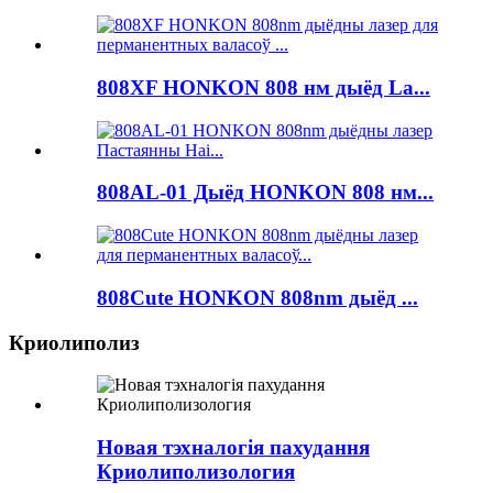
808XF HONKON 808 нм дыёд La...
808AL-01 Дыёд HONKON 808 нм...
808Cute HONKON 808nm дыёд ...
Криолиполиз
Новая тэхналогія пахудання
Криолиполизология