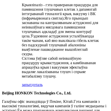
Крыяліпаліз - гэта правераная працэдура для
памяншэння тлушчавых клетак з дапамогай
інтэграванай тэхналогіі крыя, вакууму і ВК
(інфрачырвонага святла).Яго прынцып
заснаваны на кантраляваным астуджэнні для
неінвазіўнага мясцовага памяншэння
тлушчавых адкладаў для змены контураў
цела.Ўздзеянне астуджэння усталёўваецца
такім чынам, каб яно выклікала гібель клетак
без падскурнай тлушчавай абалоніны
выяўленае пашкоджанне вышэйлеглай
скуры.
Сістэма ўяўляе сабой неінвазіўную
працэдуру крыяастуджэння, а камбінаваная
апрацоўка крыя і вакуумам эфектыўна
выдаляе лакалізаваны тлушч і спрыяе
метабалізму тлушчу.
запыт
дэталь
Beijing HONKON Technologies Co., Ltd.
Галаўны офіс знаходзіцца ў Пекіне, Кітай.Гэта кампанія з
высокімі тэхналогіямі, вядучая кампанія ў галіне медыцыны і
эстэтыкі.Ён можа прапанаваць комплексныя рашэнні для