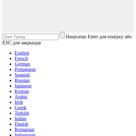
Націсніце Enter для пошуку або
ESC для закрыцця
English
French
German
Portuguese
Spanish
Russian
Japanese
Korean
Arabic
Irish
Greek
Turkish
Italian
Danish
Romanian
Indonesian