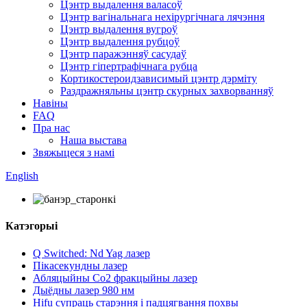
Цэнтр выдалення валасоў
Цэнтр вагінальнага нехірургічнага лячэння
Цэнтр выдалення вугроў
Цэнтр выдалення рубцоў
Цэнтр паражэнняў сасудаў
Цэнтр гіпертрафічнага рубца
Кортикостероидзависимый цэнтр дэрміту
Раздражняльны цэнтр скурных захворванняў
Навіны
FAQ
Пра нас
Наша выстава
Звяжыцеся з намі
English
Катэгорыі
Q Switched: Nd Yag лазер
Пікасекундны лазер
Абляцыйны Co2 фракцыйны лазер
Дыёдны лазер 980 нм
Hifu супраць старэння і падцягвання похвы