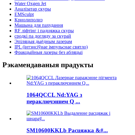
Water Oxgen Jet
Аналізатар скуры
EMSculpt
Криолиполиз
Машына для пахудання
RF ліфтінг і падцяжка скуры
сродкі па догляду за скурай
Эпіляцыя дыёдным лазерам
IPL (інтэнсіўнае імпульснае святло)
Фракцыйныя лазеры без абляцыі
Рэкамендаваныя прадукты
1064QCCL Nd:YAG з
пераключэннем Q ...
SM10600KKLb Расцяжка &#...