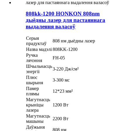
808kk-1200 HONKON 808nm
дыёдны лазер для пастаяннага
выдалення валасоў
Серыя
808 нм дыёдны лазер
прадуктаў
Назва мадэлі
808KK-1200
Ручка
FH-05
лячэння
Шчыльнасць
3-220 Дж/см²
энергіі
Плюс
3-300 мс
шырыня
Памер
12*23 мм²
плямы
Магутнасць
крыніцы
1200 Вт
лазера
Магутнасць
2200 Вт
машыны
Даўжыня
808 нм