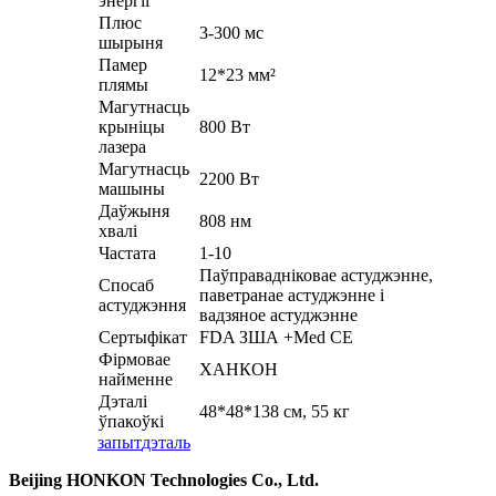
энергіі
Плюс
3-300 мс
шырыня
Памер
12*23 мм²
плямы
Магутнасць
крыніцы
800 Вт
лазера
Магутнасць
2200 Вт
машыны
Даўжыня
808 нм
хвалі
Частата
1-10
Паўправадніковае астуджэнне,
Спосаб
паветранае астуджэнне і
астуджэння
вадзяное астуджэнне
Сертыфікат
FDA ЗША +Med CE
Фірмовае
ХАНКОН
найменне
Дэталі
48*48*138 см, 55 кг
ўпакоўкі
запыт
дэталь
Beijing HONKON Technologies Co., Ltd.