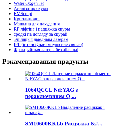
Water Oxgen Jet
Аналізатар скуры
EMSculpt
Криолиполиз
Машына для пахудання
RF ліфтінг і падцяжка скуры
сродкі па догляду за скурай
Эпіляцыя дыёдным лазерам
IPL (інтэнсіўнае імпульснае святло)
Фракцыйныя лазеры без абляцыі
Рэкамендаваныя прадукты
1064QCCL Nd:YAG з
пераключэннем Q ...
SM10600KKLb Расцяжка &#...