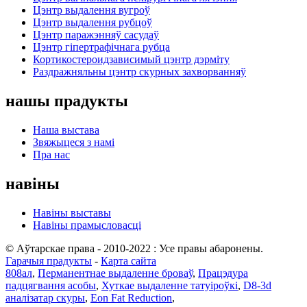
Цэнтр выдалення вугроў
Цэнтр выдалення рубцоў
Цэнтр паражэнняў сасудаў
Цэнтр гіпертрафічнага рубца
Кортикостероидзависимый цэнтр дэрміту
Раздражняльны цэнтр скурных захворванняў
нашы прадукты
Наша выстава
Звяжыцеся з намі
Пра нас
навіны
Навіны выставы
Навіны прамысловасці
© Аўтарскае права - 2010-2022 : Усе правы абаронены.
Гарачыя прадукты
-
Карта сайта
808ал
,
Перманентнае выдаленне броваў
,
Працэдура
падцягвання асобы
,
Хуткае выдаленне татуіроўкі
,
D8-3d
аналізатар скуры
,
Eon Fat Reduction
,