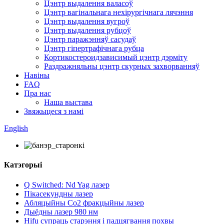
Цэнтр выдалення валасоў
Цэнтр вагінальнага нехірургічнага лячэння
Цэнтр выдалення вугроў
Цэнтр выдалення рубцоў
Цэнтр паражэнняў сасудаў
Цэнтр гіпертрафічнага рубца
Кортикостероидзависимый цэнтр дэрміту
Раздражняльны цэнтр скурных захворванняў
Навіны
FAQ
Пра нас
Наша выстава
Звяжыцеся з намі
English
Катэгорыі
Q Switched: Nd Yag лазер
Пікасекундны лазер
Абляцыйны Co2 фракцыйны лазер
Дыёдны лазер 980 нм
Hifu супраць старэння і падцягвання похвы