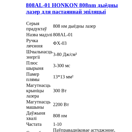
808AL-01 HONKON 808nm дыёдны
лазер для пастаяннай эпіляцыі
Серыя
808 нм дыёдны лазер
прадуктаў
Назва мадэлі
808AL-01
Ручка
ФХ-03
лячэння
Шчыльнасць
3-80 Дж/см²
энергіі
Плюс
3-300 мс
шырыня
Памер
13*13 мм²
плямы
Магутнасць
крыніцы
300 Вт
лазера
Магутнасць
2200 Вт
машыны
Даўжыня
808 нм
хвалі
Частата
1-10
Паўправадніковае астуджэнне,