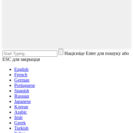
Націсніце Enter для пошуку або
ESC для закрыцця
English
French
German
Portuguese
Spanish
Russian
Japanese
Korean
Arabic
Irish
Greek
Turkish