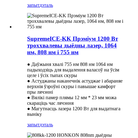
запыт
дэталь
SupremeICE-KK Прэміум 1200 Вт
троххвалевы дыёдны лазер, 1064
нм, 808 нм і 755 нм
● Даўжыня хвалі 755 нм 808 нм 1064 нм
падыходзіць для выдалення валасоў на ўсім
целе і ўсіх тыпах скуры
● Астуджаны наканечнік астуджае і абараняе
верхнія ўзроўні скуры і павышае камфорт
пры лячэнні
● Вялікі памер плямы 12 мм * 23 мм можа
скараціць час лячэння
● Магутнасць лазера 1200 Вт для выдатнага
выніку
запыт
дэталь