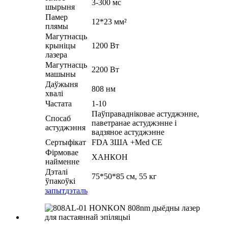
3-300 мс
шырыня
Памер
12*23 мм²
плямы
Магутнасць
крыніцы
1200 Вт
лазера
Магутнасць
2200 Вт
машыны
Даўжыня
808 нм
хвалі
Частата
1-10
Паўправадніковае астуджэнне,
Спосаб
паветранае астуджэнне і
астуджэння
вадзяное астуджэнне
Сертыфікат
FDA ЗША +Med CE
Фірмовае
ХАНКОН
найменне
Дэталі
75*50*85 см, 55 кг
ўпакоўкі
запыт
дэталь