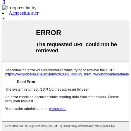

Адправіць ліст
x