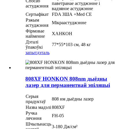
Спосаб
паветранае астуджэнне і
астуджэння
вадзяное астуджэнне
Сертыфікат
FDA ЗША +Med CE
Рэжым
Мікраастуджэнне
астуджэння
Фірмовае
ХАНКОН
найменне
Дэталі
77*55*103 см, 48 кг
ўпакоўкі
запыт
дэталь
808XF HONKON 808nm дыёдны
лазер для перманентнай эпіляцыі
Серыя
808 нм дыёдны лазер
прадуктаў
Назва мадэлі
808XF
Ручка
FH-05
лячэння
Шчыльнасць
3-180 Дж/см²