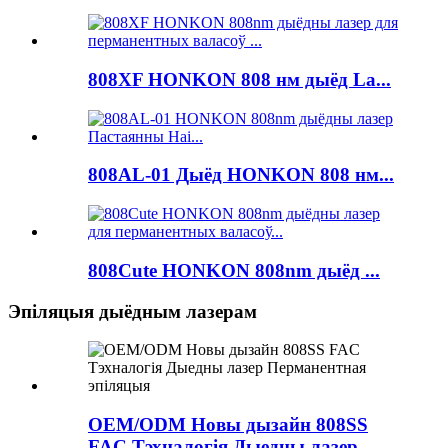
808XF HONKON 808 нм дыёд La...
808AL-01 Дыёд HONKON 808 нм...
808Cute HONKON 808nm дыёд ...
Эпіляцыя дыёдным лазерам
OEM/ODM Новы дызайн 808SS
FAC Тэхналогія Дыедны лазер