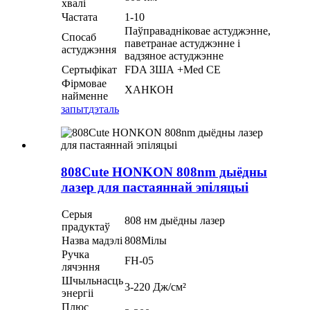
хвалі
Частата
1-10
Паўправадніковае астуджэнне,
Спосаб
паветранае астуджэнне і
астуджэння
вадзяное астуджэнне
Сертыфікат
FDA ЗША +Med CE
Фірмовае
ХАНКОН
найменне
запыт
дэталь
808Cute HONKON 808nm дыёдны
лазер для пастаяннай эпіляцыі
Серыя
808 нм дыёдны лазер
прадуктаў
Назва мадэлі
808Мілы
Ручка
FH-05
лячэння
Шчыльнасць
3-220 Дж/см²
энергіі
Плюс