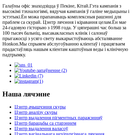
Галаўны офіс знаходзіцца ў Пекіне, Кітай.Гэта кампанія з
высокімі тэхналогіямі, вядучая кампанія ў галіне медыцыны і
эстэтыкі.Ён можа прапанаваць комплексныя рашэнні для
праблем са скурай. Цэнтр лячэння і кіравання целам.Ён мае
24-гадовую гісторыю з 1998 года. У цяперашні час больш за
100 тысяч бальніц, высакакласных клінік і салонаў
прыгажосці з усяго свету выкарыстоўваюць абсталяванне
Honkon.Мы спрыяем абслугоўванню кліентаў і працягваем
прадастаўляць нашым кліентам каштоўныя веды і клінічную
падтрымку.
Наша лячэнне
Цэнтр ачышчэння скуры
Цэнтр аналізу скуры
Цэнтр выдалення пігментных паражэнняў
Цэнтр барацьбы са старэннем
Цэнтр выдалення валасоў
Цэнтр вагінальнага нехірургічнага лячэння