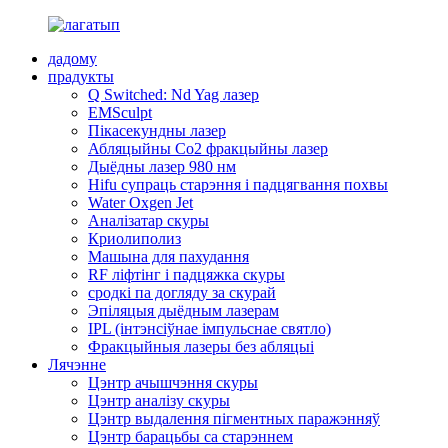
дадому
прадукты
Q Switched: Nd Yag лазер
EMSculpt
Пікасекундны лазер
Абляцыйны Co2 фракцыйны лазер
Дыёдны лазер 980 нм
Hifu супраць старэння і падцягвання похвы
Water Oxgen Jet
Аналізатар скуры
Криолиполиз
Машына для пахудання
RF ліфтінг і падцяжка скуры
сродкі па догляду за скурай
Эпіляцыя дыёдным лазерам
IPL (інтэнсіўнае імпульснае святло)
Фракцыйныя лазеры без абляцыі
Лячэнне
Цэнтр ачышчэння скуры
Цэнтр аналізу скуры
Цэнтр выдалення пігментных паражэнняў
Цэнтр барацьбы са старэннем